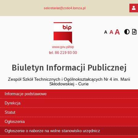
sekretariat@zstio4.lomza.pl
A
A
A
www.gov.pl/bip
tel. 86 219 93 00
Biuletyn Informacji Publicznej
Zespół Szkół Technicznych i Ogólnokształcących Nr 4 im. Marii
Skłodowskiej - Curie
Informacje podstawowe
Dyrekcja
Statut
Ogłoszenia
Ogłoszenie o naborze na wolne stanowisko urzędnicz