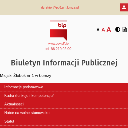
dyrektor@pp8.um.lomza.pl
A
A
A
www.gov.pl/bip
tel. 86 219 93 00
Biuletyn Informacji Publicznej
Miejski Żłobek nr 1 w Łomży
Informacje podstawowe
Kadra /funkcje i kompetencje/
Aktualności
Nabór na wolne stanowisko
Statut