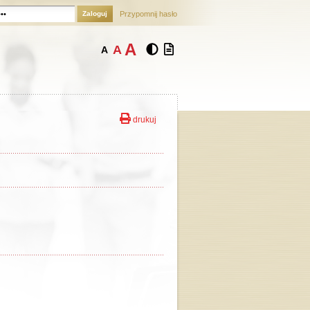
Zaloguj
Przypomnij hasło
A
A
A
drukuj