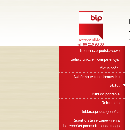
www.gov.pl/bip
tel. 86 219 93 00
Informacje podstawowe
Kadra /funkcje i kompetencje/
Aktualności
Nabór na wolne stanowisko
Statut
Pliki do pobrania
Rekrutacja
Deklaracja dostępności
Raport o stanie zapewnienia
dostępności podmiotu publicznego