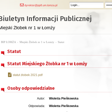
dyrektor@pp8.um.lomza.pl
Biuletyn Informacji Publicznej
Miejski Żłobek nr 1 w Łomży
BIP ŁOMŻA
›
Miejski Żłobek nr 1 w Łomży
›
Statut
Statut
Statut Miejskiego Żłobka nr 1 w Łomży
statut żłobek 2021.pdf
Osoby odpowiedzialne
Autor:
Wioletta Pieńkowska
Odpowiada:
Wioletta Pieńkowska