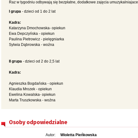
Raz w tygodniu odbywają się bezpłatne, dodatkowe zajęcia umuzykalniajace
I grupa
- dzieci od 1 do 2 lat
Kadra:
Katarzyna Dmochowska- opiekun
Ewa Depczyńska - opiekun
Paulina Pietrowicz - pielęgniarka
Sylwia Dąbrowska - woźna
II grupa
- dzieci od 2 do 2,5 lat
Kadra:
Agnieszka Bogdańska - opiekun
Klaudia Mrozek - opiekun
Ewelina Kowalska- opiekun
Marta Truszkowska - woźna
Osoby odpowiedzialne
Autor:
Wioletta Pieńkowska