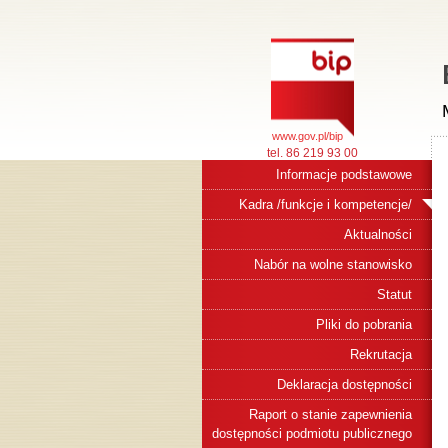
www.gov.pl/bip
tel. 86 219 93 00
Informacje podstawowe
Kadra /funkcje i kompetencje/
Aktualności
Nabór na wolne stanowisko
Statut
Pliki do pobrania
Rekrutacja
Deklaracja dostępności
Raport o stanie zapewnienia
dostępności podmiotu publicznego