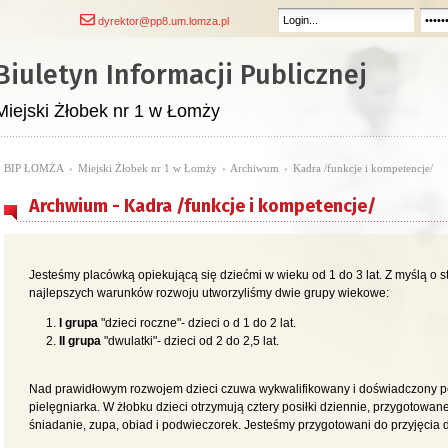
dyrektor@pp8.um.lomza.pl
Biuletyn Informacji Publicznej
Miejski Żłobek nr 1 w Łomży
BIP ŁOMŻA
›
Miejski Żłobek nr 1 w Łomży
›
Archiwum
›
Kadra /funkcje i kompetencje/
Archwium - Kadra /funkcje i kompetencje/
Jesteśmy placówką opiekującą się dziećmi w wieku od 1 do 3 lat. Z myślą o
najlepszych warunków rozwoju utworzyliśmy dwie grupy wiekowe:
I grupa
"dzieci roczne"- dzieci o d 1 do 2 lat.
II grupa
"dwulatki"- dzieci od 2 do 2,5 lat.
Nad prawidłowym rozwojem dzieci czuwa wykwalifikowany i doświadczony pe
pielęgniarka. W żłobku dzieci otrzymują cztery posiłki dziennie, przygotowa
śniadanie, zupa, obiad i podwieczorek. Jesteśmy przygotowani do przyjęcia d