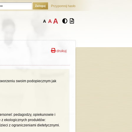
Zaloguj
Przypomnij hasło
A
A
A
drukuj
 stworzeniu swoim podopiecznym jak
rsonel: pedagodzy, opiekunowie i
ne z ekologicznych produktów:
zieci z ograniczeniami dietetycznymi.