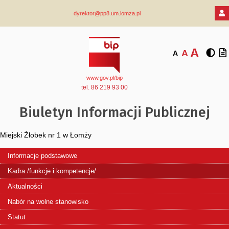
dyrektor@pp8.um.lomza.pl
A
A
A
www.gov.pl/bip
tel. 86 219 93 00
Biuletyn Informacji Publicznej
Miejski Żłobek nr 1 w Łomży
Informacje podstawowe
Kadra /funkcje i kompetencje/
Aktualności
Nabór na wolne stanowisko
Statut