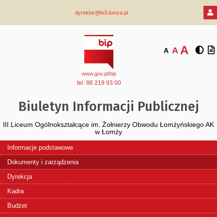
dyrektor@lo3.lomza.pl
A
A
A
www.gov.pl/bip
tel. 86 219 93 00
Biuletyn Informacji Publicznej
III Liceum Ogólnokształcące im. Żołnierzy Obwodu Łomżyńskiego AK
w Łomży
Informacje podstawowe
Dokumenty i zarządzenia
Dyrekcja
Kadra
Budżet