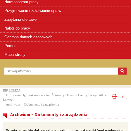
Harmonogram pracy
Przyjmowanie i załatwianie spraw
Zapytania ofertowe
Nabór do pracy
Ochrona danych osobowych
Pomoc
Mapa strony
BIP ŁOMŻA
›
III Liceum Ogólnokształcące im. Żołnierzy Obwodu Łomżyńskiego AK w
drukuj
Łomży
›
Archiwum
›
Dokumenty i zarządzenia
Archwium - Dokumenty i zarządzenia
Prawie wszystkie dokumenty są zapisane jako załączniki (pod nagłówkiem